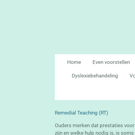
Ga
direct
naar
de
hoofdinhoud
Home
Even voorstellen
Dyslexiebehandeling
Vo
Remedial Teaching (RT)
Ouders merken dat prestaties voor l
zijn en welke hulp nodig is, is soms