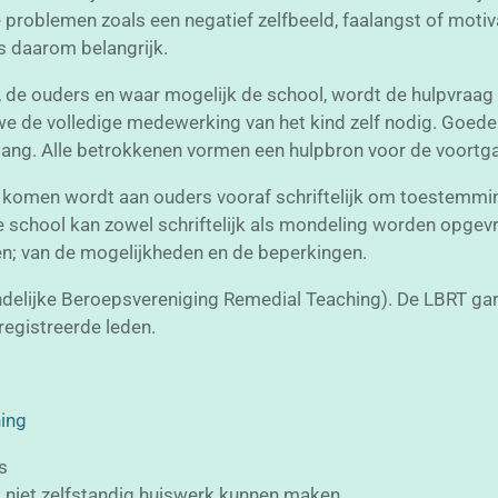
roblemen zoals een negatief zelfbeeld, faalangst of motiv
is daarom belangrijk.
de ouders en waar mogelijk de school, wordt de hulpvraag in
e de volledige medewerking van het kind zelf nodig. Goede 
belang. Alle betrokkenen vormen een hulpbron voor de voortg
 komen wordt aan ouders vooraf schriftelijk om toestemmi
e school kan zowel schriftelijk als mondeling worden opgev
gen; van de mogelijkheden en de beperkingen.
ndelijke Beroepsvereniging Remedial Teaching).
De LBRT gar
egistreerde leden.
hing
s
 niet zelfstandig huiswerk kunnen maken