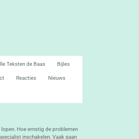
lle Teksten de Baas
Bijles
ct
Reacties
Nieuws
en lopen. Hoe ernstig de problemen
specialist inschakelen.
Vaak gaan