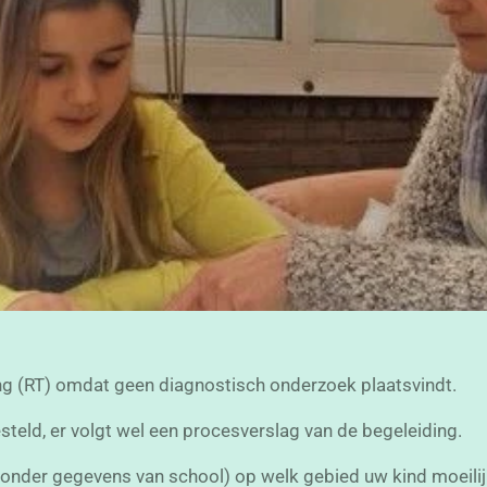
hing (RT) omdat geen diagnostisch onderzoek plaatsvindt.
teld, er volgt wel een procesverslag van de begeleiding.
f zonder gegevens van school) op welk gebied uw kind moeil