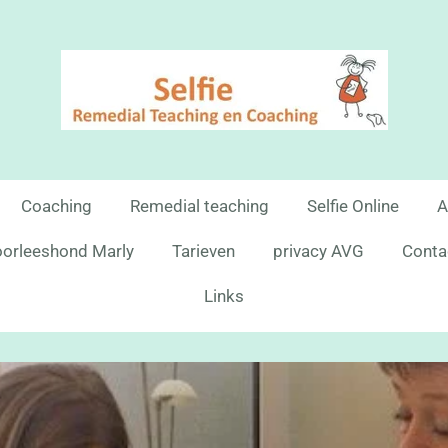
Coaching
Remedial teaching
Selfie Online
A
orleeshond Marly
Tarieven
privacy AVG
Conta
Links